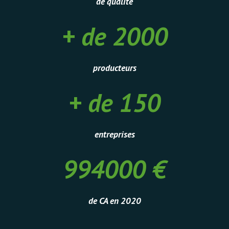
de qualité
+ de 2000
+
de
2000
producteurs
+ de 150
+
de
150
entreprises
994000 €
994000
€
de CA en 2020