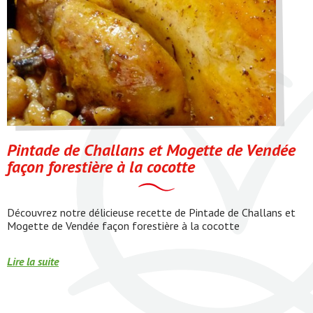
Pintade de Challans et Mogette de Vendée
façon forestière à la cocotte
Découvrez notre délicieuse recette de Pintade de Challans et
Mogette de Vendée façon forestière à la cocotte
Pintade
Lire la suite
de
Challans
et