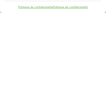
Politique de confidentialité
Politique de confidentialité
ZI La Folie,
12 rue Jacques Moindreau
85310 LA CHAIZE-LE-VICOMTE
Suivez-nous sur les réseaux !